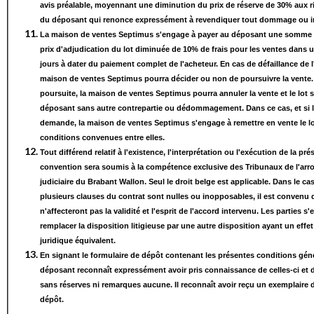
avis préalable, moyennant une diminution du prix de réserve de 30% aux ri
du déposant qui renonce expressément à revendiquer tout dommage ou i
La maison de ventes Septimus s'engage à payer au déposant une somme 
prix d'adjudication du lot diminuée de 10% de frais pour les ventes dans u
jours à dater du paiement complet de l'acheteur. En cas de défaillance de l
maison de ventes Septimus pourra décider ou non de poursuivre la vente.
poursuite, la maison de ventes Septimus pourra annuler la vente et le lot s
déposant sans autre contrepartie ou dédommagement. Dans ce cas, et si l
demande, la maison de ventes Septimus s'engage à remettre en vente le l
conditions convenues entre elles.
Tout différend relatif à l'existence, l'interprétation ou l'exécution de la pré
convention sera soumis à la compétence exclusive des Tribunaux de l'ar
judiciaire du Brabant Wallon. Seul le droit belge est applicable. Dans le c
plusieurs clauses du contrat sont nulles ou inopposables, il est convenu q
n'affecteront pas la validité et l'esprit de l'accord intervenu. Les parties s
remplacer la disposition litigieuse par une autre disposition ayant un eff
juridique équivalent.
En signant le formulaire de dépôt contenant les présentes conditions géné
déposant reconnaît expressément avoir pris connaissance de celles-ci et d
sans réserves ni remarques aucune. Il reconnaît avoir reçu un exemplaire
dépôt.