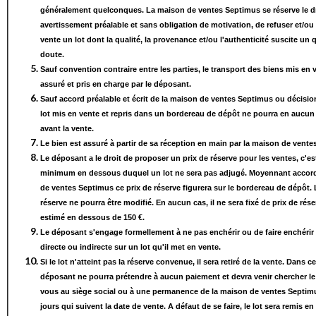
généralement quelconques. La maison de ventes Septimus se réserve le dr
avertissement préalable et sans obligation de motivation, de refuser et/ou 
vente un lot dont la qualité, la provenance et/ou l'authenticité suscite un
doute.
Sauf convention contraire entre les parties, le transport des biens mis en 
assuré et pris en charge par le déposant.
Sauf accord préalable et écrit de la maison de ventes Septimus ou décision 
lot mis en vente et repris dans un bordereau de dépôt ne pourra en aucun 
avant la vente.
Le bien est assuré à partir de sa réception en main par la maison de vente
Le déposant a le droit de proposer un prix de réserve pour les ventes, c'est
minimum en dessous duquel un lot ne sera pas adjugé. Moyennant accord
de ventes Septimus ce prix de réserve figurera sur le bordereau de dépôt. 
réserve ne pourra être modifié. En aucun cas, il ne sera fixé de prix de rés
estimé en dessous de 150 €.
Le déposant s'engage formellement à ne pas enchérir ou de faire enchérir
directe ou indirecte sur un lot qu'il met en vente.
Si le lot n'atteint pas la réserve convenue, il sera retiré de la vente. Dans ce
déposant ne pourra prétendre à aucun paiement et devra venir chercher le 
vous au siège social ou à une permanence de la maison de ventes Septim
jours qui suivent la date de vente. A défaut de se faire, le lot sera remis en