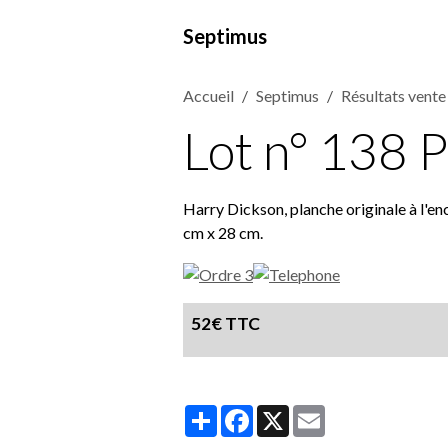
Septimus
Accueil
Septimus
Résultats vent
Lot n° 138 P
Harry Dickson, planche originale à l'en
cm x 28 cm.
52€ TTC
Partager
Facebook
X
Email