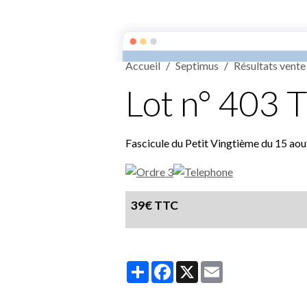
Septimus
Accueil
Septimus
Résultats vent
Lot n° 403 T
Fascicule du Petit Vingtième du 15 aou
39€ TTC
Partager
Facebook
X
Email