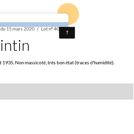
Accueil
Contact
Résultats vente 
e du 15 mars 2020
Lot n° 403 Tintin
intin
t 1935. Non massicoté, très bon état (traces d'humidité).