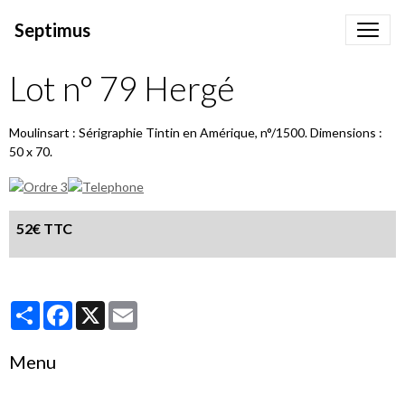
Septimus
Lot n° 79 Hergé
Moulinsart : Sérigraphie Tintin en Amérique, n°/1500. Dimensions :
50 x 70.
52€ TTC
Partager
Facebook
X
Email
Menu