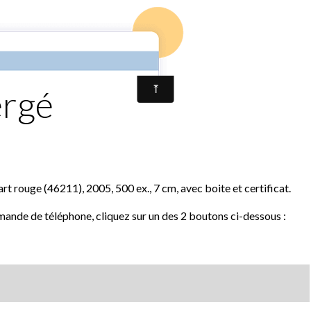
Accueil
Contact
Résultats vente 
e du 27 septembre 2020
Lot n° 22 Hergé
ergé
ouge (46211), 2005, 500 ex., 7 cm, avec boite et certificat.
mande de téléphone, cliquez sur un des 2 boutons ci-dessous :