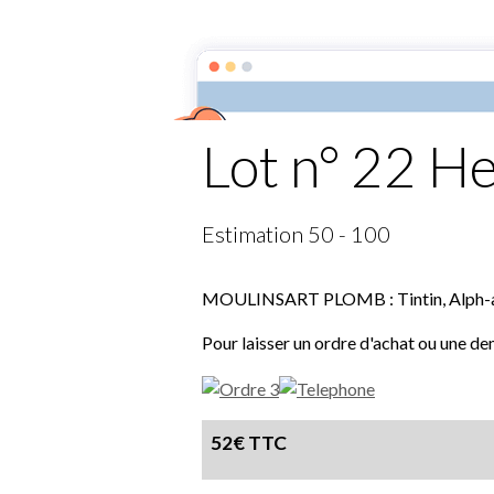
Septimus
Accueil
Septimus
Résultats vent
Lot n° 22 H
Estimation 50 - 100
MOULINSART PLOMB : Tintin, Alph-art r
Pour laisser un ordre d'achat ou une de
52€ TTC