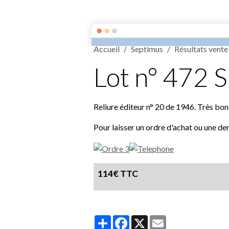
Septimus
Accueil
Septimus
Résultats vente
Lot n° 472 
Reliure éditeur n° 20 de 1946. Très bon 
Pour laisser un ordre d'achat ou une de
114€ TTC
Partager
Facebook
X
Email