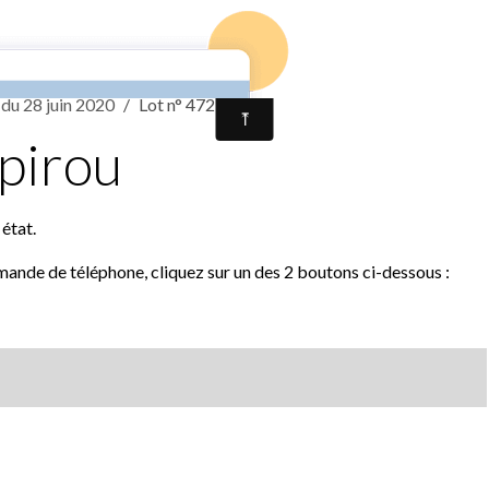
Accueil
Contact
Résultats vente 
 du 28 juin 2020
Lot n° 472 Spirou
Spirou
état.
mande de téléphone, cliquez sur un des 2 boutons ci-dessous :