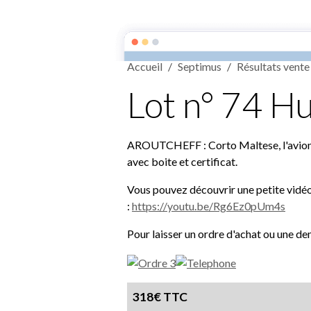
Septimus
Accueil
Septimus
Résultats vente
Lot n° 74 H
AROUTCHEFF : Corto Maltese, l'avion en
avec boite et certificat.
Vous pouvez découvrir une petite vidéo d
:
https://youtu.be/Rg6Ez0pUm4s
Pour laisser un ordre d'achat ou une de
318€ TTC