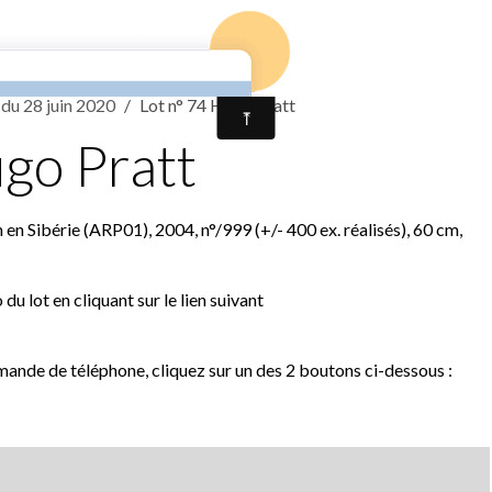
Accueil
Contact
Résultats vente 
 du 28 juin 2020
Lot n° 74 Hugo Pratt
ugo Pratt
 Sibérie (ARP01), 2004, n°/999 (+/- 400 ex. réalisés), 60 cm,
u lot en cliquant sur le lien suivant
mande de téléphone, cliquez sur un des 2 boutons ci-dessous :